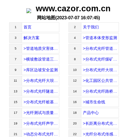
www.cazor.com.cn
网站地图(2023-07-07 16:07:45)
首页
关于我们
1
2
解决方案
>管道本体变形监测
3
4
>管道地质灾害体监测
>分布式光纤管道泄漏、地灾监测
5
6
>横坡敷设管道三维变形监测
>分布式光纤煤矿安全监测
7
8
>库区边坡安全监测
>分布式光纤大坝渗漏监测
9
10
>分布式光纤大坝应变沉降监测
>化工园区公共管廊沉降监测
11
12
>分布式光纤隧道变形监测
>分布式光纤路桥健康监测
13
14
>分布式光纤桩基沉降监测
>城市生命线
15
16
>光纤测试与质量控制
产品中心
17
18
>分布式光纤声学传感解调仪DAS
>长距离分布式光纤解调仪DITEST
19
20
>动态分布式光纤解调仪VisionDynamic
>光纤分布式传感解调仪ODISI6100
21
22