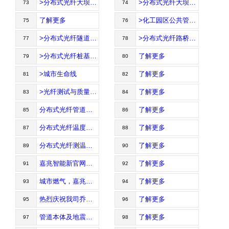
>分布式光纤大坝渗漏监测
>分布式光纤大坝应变沉降监测
73
74
了解更多
>化工园区公共管廊沉降监测
75
76
>分布式光纤隧道变形监测
>分布式光纤路桥健康监测
77
78
>分布式光纤桩基沉降监测
了解更多
79
80
>城市生命线
了解更多
81
82
>光纤测试与质量控制
了解更多
83
84
分布式光纤管道本体三维变形监测以及优势
了解更多
85
86
分布式光纤温度传感
了解更多
87
88
分布式光纤测温系统应用
了解更多
89
90
嘉兆智能新官网上线啦！
了解更多
91
92
城市燃气，嘉兆仪器助力安全
了解更多
93
94
热烈庆祝我司乔迁之喜...
了解更多
95
96
管道本体及地震灾害监测平台-嘉兆仪器设备
了解更多
97
98