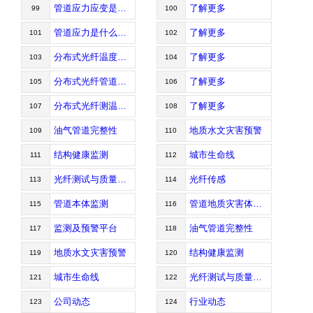
管道应力应变是什么以及计算方法
了解更多
99
100
管道应力是什么以及管道应力的种类
了解更多
101
102
分布式光纤温度监测系统优点有哪些
了解更多
103
104
分布式光纤管道完整性技术与特点
了解更多
105
106
分布式光纤测温技术的原理和优点
了解更多
107
108
油气管道完整性
地质水文灾害预警
109
110
结构健康监测
城市生命线
111
112
光纤测试与质量控制
光纤传感
113
114
管道本体监测
管道地质灾害体监测
115
116
监测及预警平台
油气管道完整性
117
118
地质水文灾害预警
结构健康监测
119
120
城市生命线
光纤测试与质量控制
121
122
公司动态
行业动态
123
124