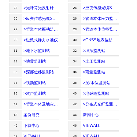
>光纤背光反射计OBR4600
>应变传感光缆SMC-0
23
24
>应变传感光缆SMC-1
>管道本体应力监测站
25
26
>管道本体振动监测站
>管道本体位移监测站
27
28
>磁致式静力水准仪
>GNSS地表位移监测站
29
30
>地下水监测站
>埋深监测站
31
32
>地震监测站
>土压监测站
33
34
>深部位移监测站
>雨量监测站
35
36
>视频监测站
>泥/水位监测站
37
38
>次声监测站
>地裂缝监测站
39
40
>管道本体及地灾监测平台
>分布式光纤监测平台
41
42
案例研究
新闻中心
43
44
下载中心
VIEWALL
45
46
VIEWALL
VIEWALL
47
48