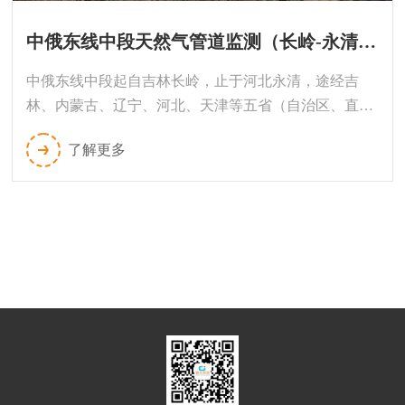
中俄东线中段天然气管道监测（长岭-永清段）
中俄东线中段起自吉林长岭，止于河北永清，途经吉
林、内蒙古、辽宁、河北、天津等五省（自治区、直辖
市）30个县（市、区），新建管道 线路总长1110公里，
了解更多
管径1422mm，设计输量380×108Nm3/a。设计压力
12MPa，全线跨越地形复杂，平原、山地、黏土带、沙
土带等