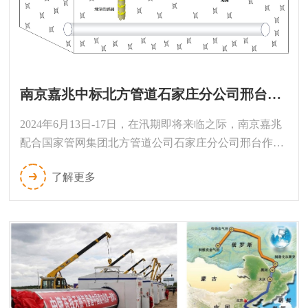
南京嘉兆中标北方管道石家庄分公司邢台作业区汛期河道下切管道埋深监测项目
2024年6月13日-17日，在汛期即将来临之际，南京嘉兆
配合国家管网集团北方管道公司石家庄分公司邢台作业
区，在邢台市沙河城镇“石邯线”沙河穿越石笼加固段安
了解更多
装2套河道下切管道埋深河床冲刷智能监测系统，能够
对管道埋深进行24小时不间断的精准监测。