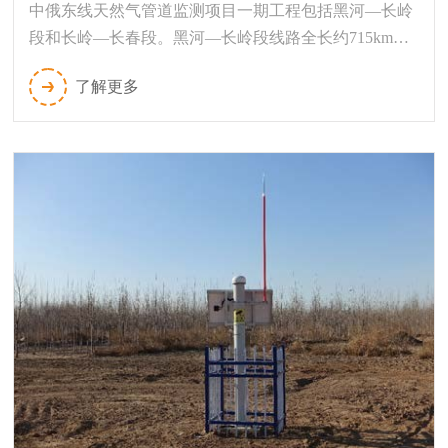
中俄东线天然气管道监测项目一期工程包括黑河—长岭
段和长岭—长春段。黑河—长岭段线路全长约715km，
管径1422mm，设计压力12MPa，设计输量
了解更多
380×108m3/a。长岭—长春段线路全长109km，管径
1016mm，设计压力10MPa，设计输量114×108m3/a。部
分区域...