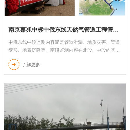
南京嘉兆中标中俄东线天然气管道工程管道本体及地灾监测系统项目
中俄东线中段监测内容涵盖管道泄漏、地质灾害、管道
变形、地表沉降等。南段监测内容在北段、中段的基础
上增加了一体化雨量、水位、次声、泥位和视频监测
了解更多
站，以及分布式光纤应变测量系统，构成了全方位的管
道安全监测方案。