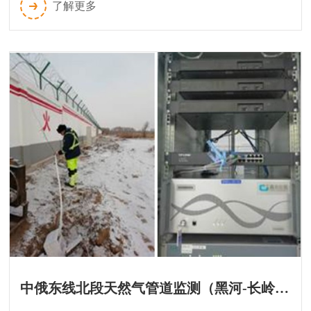
了解更多
总长度约260公里，设计压力10MPa，管径DN400，设
计年输气能力为每年9.5亿方，最大年输气能力12.5亿
方。全线设4座分输站，9...
中俄东线北段天然气管道监测（黑河-长岭段）