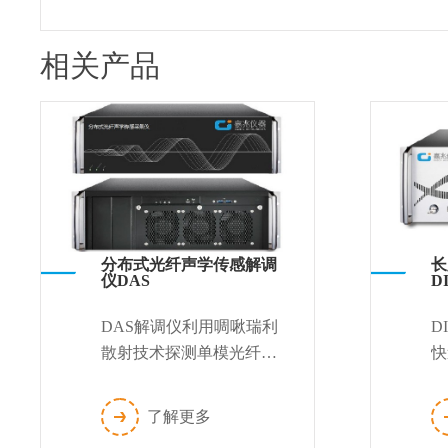
相关产品
分布式光纤声学传感解调
长
仪DAS
D
DAS解调仪利用啁啾瑞利
D
散射技术探测单模光纤，
快
实时监测第三方入侵以及
度
周界入侵。可以在高损耗
设
了解更多
测试条件下获得高空间分
系