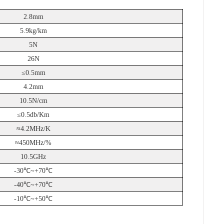
2.8mm
5.9kg/km
5N
26N
≤0.5mm
4.2mm
10.5N/cm
≤0.5db/Km
≈4.2MHz/K
≈450MHz/%
10.5GHz
-30℃~+70℃
-40℃~+70℃
-10℃~+50℃