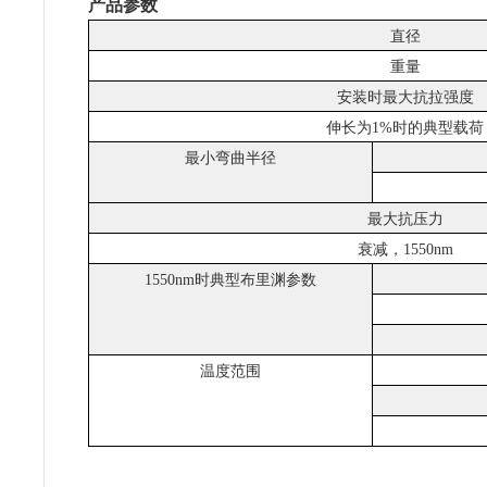
产品参数
直径
重量
安装时最大抗拉强度
伸长为
1%时的典型载荷
最小弯曲半径
最大抗压力
衰减，
1550nm
1550nm时典型布里渊参数
温度范围