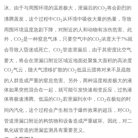
冰。由于与周围环境的温差极大，泄漏后的
CO
将会剧烈的
2
沸腾蒸发，这个过程中
CO
从环境中吸收大量的热量，导致
2
周围环境温度急剧下降，对附近的人和动物有冻伤危害。此
外，
CO
是一种窒息气体，只要空气中的
CO
浓度大于
7%
就
2
2
会导致人昏迷或死亡。
CO
管道泄漏后，由于其密度比空气
2
要大，将会在泄漏口附近区域近地面处聚集大面积的高浓度
CO
气云，随大气漂移扩散的
CO
低温云团将对来不及疏散
2
2
的人群造成严重的窒息危害。另外，两种温度相差极大的液
体如果突然混合在一起，就可能引发快速相变反应，过热液
体将极速沸腾。低温的
CO
若泄漏到水中，
CO
在极短的时
2
2
间内汽化，这个过程会产生相当于爆炸效果的超压，对
CO
2
管道泄漏口附近的构筑物和设备造成严重破坏。因此，对二
氧化碳管道的泄漏监测具有重要意义。