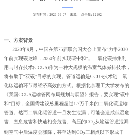
发布时间：2023-09-07
来源:
点击量: 12102
一、方案背景
2020
年
9
月，中国在第
75
届联合国大会上宣布“力争
2030
年前实现碳达峰，
2060
年前实现碳中和”。二氧化碳捕集利
用与封存技术
(CCUS)
作为一种大规模的温室气体减排技术，
将有助于“双碳”目标的实现。管道运输是
CCUS
技术链二氧
化碳运输环节最经济高效的方式。根据北京理工大学发布的
《我国
CCUS
运输管网布局规划与展望》报告，要实现
“
碳中
和
”
目标，全国需建设总里程超过
1.7
万千米的二氧化碳运输
管道。然而二氧化碳管道一旦发生泄漏，可能会造成低温危
害、窒息危害和快速相变危害。高压的
CO
从输运管道泄漏
2
到空气中后温度会骤降，甚至达到
CO
三相点以下形成干
2