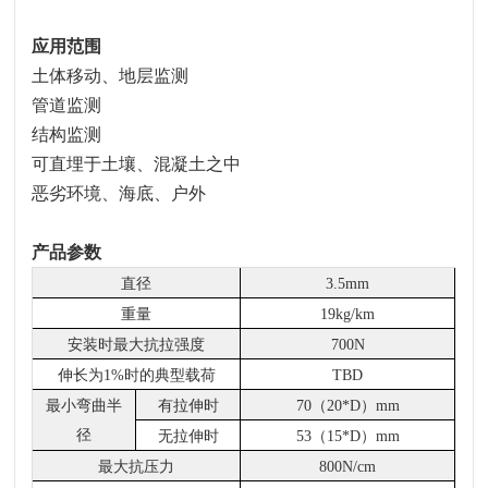
应用范围
土体移动、地层监测
管道监测
结构监测
可直埋于土壤、混凝土之中
恶劣环境、海底、户外
产品参数
直径
3.5mm
重量
19kg/km
安装时最大抗拉强度
700N
伸长为
1%时的典型载荷
TBD
最小弯曲半
有拉伸时
70（20*D）mm
径
无拉伸时
53（15*D）mm
最大抗压力
800N/cm