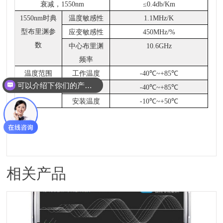
衰减，
1550nm
≤0.4db/Km
1550nm时典
温度敏感性
1.1MHz/K
型布里渊参
应变敏感性
450MHz/%
数
中心布里渊
10.6GHz
频率
温度范围
工作温度
-40℃~+85℃
可以介绍下你们的产品么？
储存温度
-40℃~+85℃
安装温度
-10℃~+50℃
相关产品