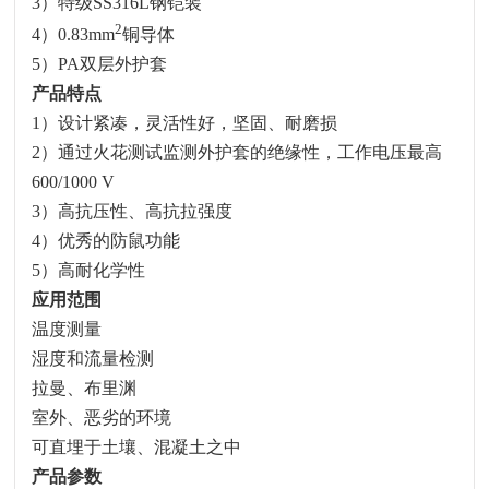
3
）特级
SS316L
钢铠装
2
4
）
0.83mm
铜导体
5
）
PA
双层外护套
产品特点
1
）设计紧凑，灵活性好，坚固、耐磨损
2
）通过火花测试监测外护套的绝缘性，工作电压最高
600/1000 V
3
）高抗压性、高抗拉强度
4
）优秀的防鼠功能
5
）高耐化学性
应用范围
温度测量
湿度和流量检测
拉曼、布里渊
室外、恶劣的环境
可直埋于土壤、混凝土之中
产品参数