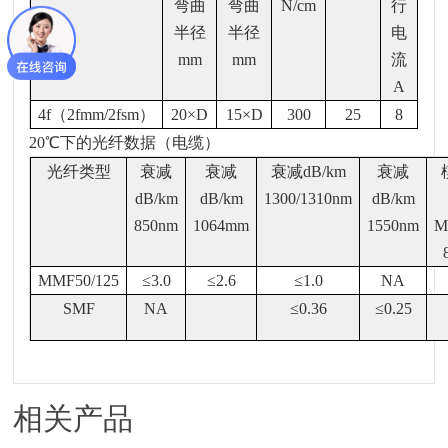
弯曲
弯曲
N/cm
行
半径
半径
电
mm
mm
流
A
4f
（
2fmm/2fsm
）
20×D
15×D
300
25
8
20
℃
下的光纤数据（电缆）
光纤类型
衰减
衰减
衰减
dB/km
衰减
dB/km
dB/km
1300/1310nm
dB/km
850nm
1064mm
1550nm
M
MMF50/125
≤
3.0
≤
2.6
≤
1.0
NA
SMF
NA
≤
0.36
≤
0.25
相关产品