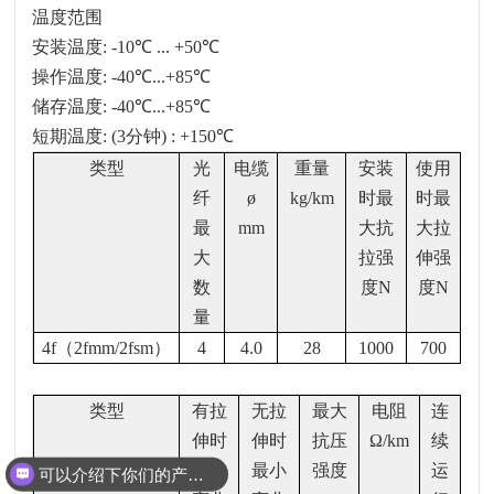
温度范围
安装温度
: -10
℃
... +50
℃
操作温度
: -40
℃
...+85
℃
储存温度
: -40
℃
...+85
℃
短期温度
: (3
分钟
) : +150
℃
类型
光
电缆
重量
安装
使用
纤
ø
kg/km
时最
时最
最
mm
大抗
大拉
大
拉强
伸强
数
度
N
度
N
量
4f
（
2fmm/2fsm
）
4
4.0
28
1000
700
类型
有拉
无拉
最大
电阻
连
伸时
伸时
抗压
Ω/km
续
最小
最小
强度
运
可以介绍下你们的产品么？