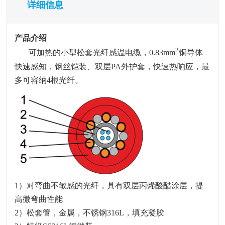
详细信息
产品介绍
2
可加热的小型松套光纤感温电缆，
0.83mm
铜导体
快速感知，钢丝铠装、双层
PA
外护套，快速热响应，最
多可容纳
4
根光纤。
1
）对弯曲不敏感的光纤，具有双层丙烯酸醋涂层，提
高微弯曲性能
2
）松套管，金属，不锈钢
316L
，填充凝胶