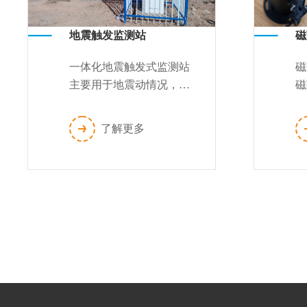
地震触发监测站
磁
一体化地震触发式监测站
磁
主要用于地震动情况，进
磁
行触发式动态监测。通过
精
全网通/GPRS
丝
了解更多
/SMS/CDMA/北斗卫星等
信
通讯方...
漂