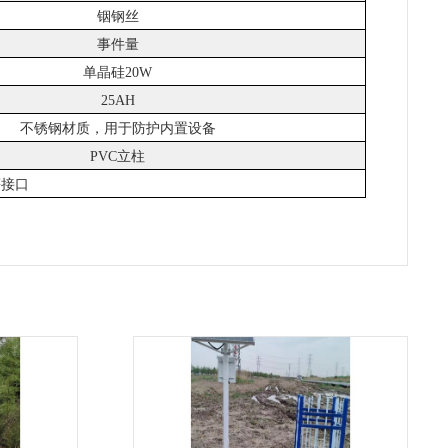
铟钢丝
事件量
单晶硅
20W
25AH
不锈钢材质，用于防护内置设备
PVC立柱
2等接口