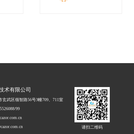
内，测量结...
技术有限公司
玄武区领智路56号3幢709、711室
526088/99
zor.com.cn
azor.com.cn
请扫二维码