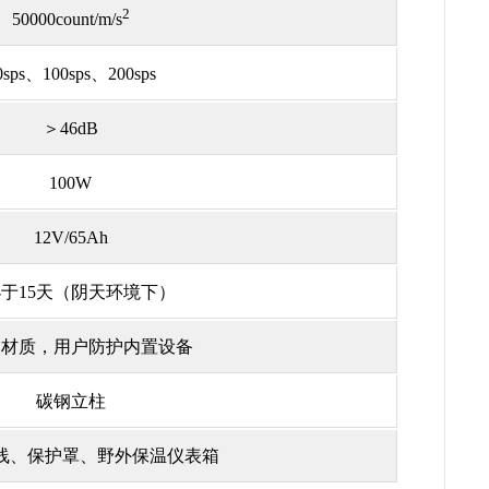
2
50000count/m/s
0sps、
100sps、
200sps
＞46dB
100W
12V/65Ah
于15天（阴天环境下）
钢材质，用户防护内置设备
碳钢立柱
线、保护罩、野外保温仪表箱