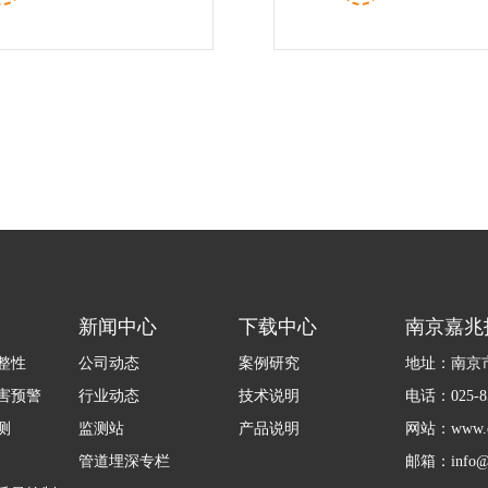
，无接触...
认证，经多...
新闻中心
下载中心
南京嘉兆
整性
公司动态
案例研究
地址：南京市
害预警
行业动态
技术说明
电话：025-85
测
监测站
产品说明
网站：www.ca
管道埋深专栏
邮箱：info@c