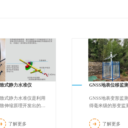
致式静力水准仪
GNSS地表位移监
致式静力水准仪是利用
GNSS地表变形监
致伸缩原理开发出的高
得毫米级的形变监
度液位测量产品，波导
度，可实时掌握被
作为测量单元，经数字
的瞬时形变情况。
了解更多
了解更多
号处理，精度高，无温
件通过国家计量检