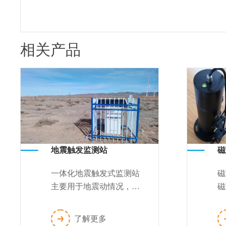
相关产品
地震触发监测站
磁
一体化地震触发式监测站
磁
主要用于地震动情况，进
磁
行触发式动态监测。通过
精
全网通/GPRS
丝
了解更多
/SMS/CDMA/北斗卫星等
信